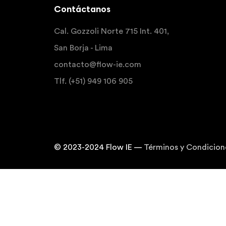
Contáctanos
Cal. Gozzoli Norte 715 Int. 401,
San Borja - Lima
contacto@flow-ie.com
Tlf. (+51) 949 106 905
© 2023-2024 Flow IE —
Términos y Condicion